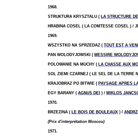
1968.
STRUKTURA KRYSZTALU (
LA STRUCTURE DE
HRABINA COSEL
( LA
COMTESSE
COSEL )
/ 
1969.
WSZYSTKO NA SPRZEDAZ (
TOUT EST A VE
PAN WOLODYJOWSKI (
MESSIRE WOLODYJO
POLOWANIE NA MUCHY (
LA CHASSE AUX M
SOL ZIEMI CZARNEJ
( LE
SEL DE LA TERRE
N
KRAJOBRAZ PO BITWIE (
PAYSAGE APRES LA
EGY BARANY (
AGNUS DEI
) /
MIKLOS JANCS
1970.
BRZEZINA (
LE BOIS DE BOULEAUX
) /
ANDRZ
(Prix d'interprétation Moscou)
1971.