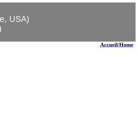
ie, USA)
)
Accueil
/Home