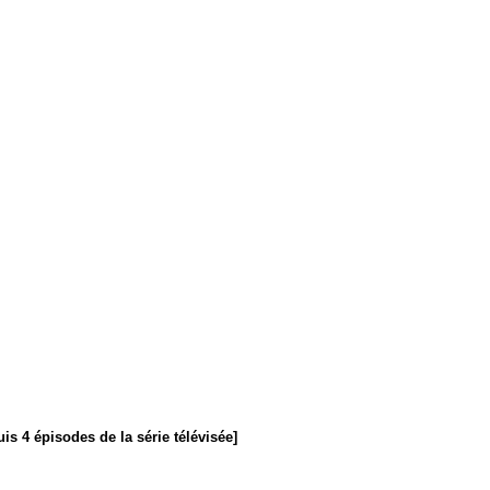
uis
4
épisodes
de la
série
télévisée
]